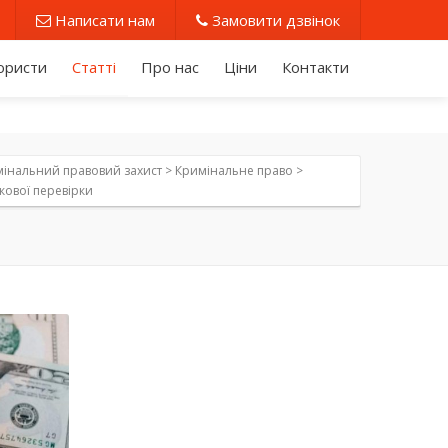
Написати нам
Замовити дзвінок
юристи
Статті
Про нас
Ціни
Контакти
інальний правовий захист
>
Кримінальне право
>
кової перевірки