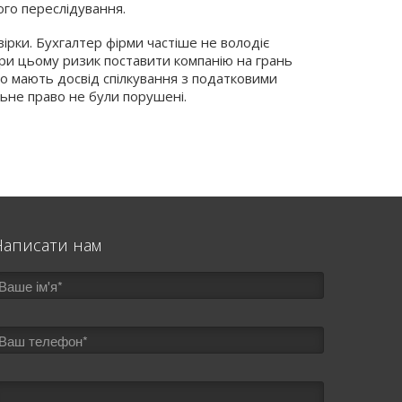
ого переслідування.
вірки. Бухгалтер фірми частіше не володіє
При цьому ризик поставити компанію на грань
що мають досвід спілкування з податковими
ьне право не були порушені.
Написати нам