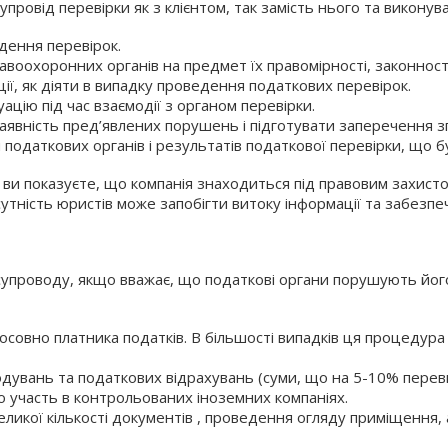
овід перевірки як з клієнтом, так замість нього та виконуват
дення перевірок.
авоохоронних органів на предмет їх правомірності, законност
ції, як діяти в випадку проведення податкових перевірок.
цію під час взаємодії з органом перевірки.
аявність пред’явлених порушень і підготувати заперечення зг
податкових органів і результатів податкової перевірки, що бу
ви показуєте, що компанія знаходиться під правовим захисто
исутність юристів може запобігти витоку інформації та забез
супроводу, якщо вважає, що податкові органи порушують його
осовно платника податків. В більшості випадків ця процедура
кодувань та податкових відрахувань (суми, що на 5-10% пере
 участь в контрольованих іноземних компаніях.
икої кількості документів , проведення огляду приміщення, а