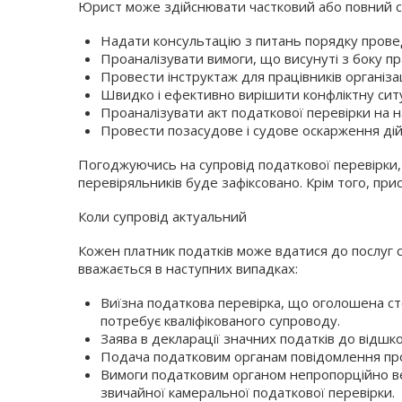
Юрист може здійснювати частковий або повний супр
Надати консультацію з питань порядку прове
Проаналізувати вимоги, що висунуті з боку пр
Провести інструктаж для працівників організа
Швидко і ефективно вирішити конфліктну ситуа
Проаналізувати акт податкової перевірки на н
Провести позасудове і судове оскарження дій 
Погоджуючись на супровід податкової перевірки, 
перевіряльників буде зафіксовано. Крім того, пр
Коли супровід актуальний
Кожен платник податків може вдатися до послуг 
вважається в наступних випадках:
Виїзна податкова перевірка, що оголошена ст
потребує кваліфікованого супроводу.
Заява в декларації значних податків до відш
Подача податковим органам повідомлення про
Вимоги податковим органом непропорційно вел
звичайної камеральної податкової перевірки.