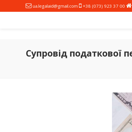
ua.legalaid@gmail.com
+38 (073) 923 37 00
Супровід податкової п