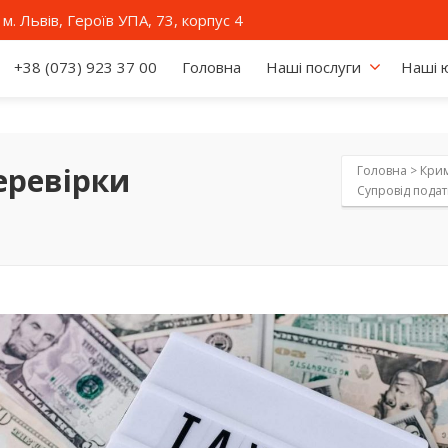
м. Львів, Героїв УПА, 73, корпус 4
+38 (073) 923 37 00
Головна
Наші послуги
Наші 
еревірки
Головна >
Крим
Супровід подат