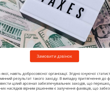
Замовити дзвінок
ої, навіть добросовісної організації. Згідно існуючої статис
інний результат такого заходу. В випадку притягнення до фі
ж ввести цілий арсенал забезпечувальних заходів, що переш
них наслідків вірним рішенням є залучення фахівців, що заб