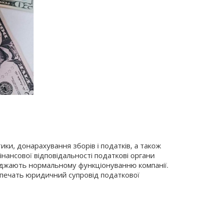
тики, донарахування зборів і податків, а також
нансової відповідальності податкові органи
коджають нормальному функціонуванню компанії.
езпечать юридичний супровід податкової