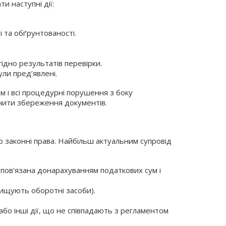
и наступні дії:
і та обґрунтованості.
ідно результатів перевірки.
ли пред’явлені.
м і всі процедурні порушення з боку
печити збереження документів.
 законні права. Найбільш актуальним супровід
 пов’язана донарахуванням податкових сум і
вищують оборотні засоби).
бо інші дії, що не співпадають з регламентом