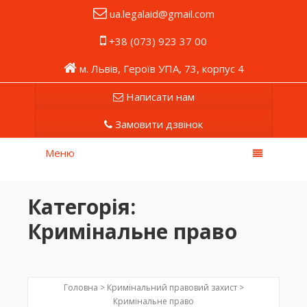
ua.legalaid@gmail.com
+38 (073) 923 37 00
м. Львів, Героїв УПА, 73, корпус 4
Написати нам
Замовити дзвінок
Меню
Категорія:
Кримінальне право
Головна >
Кримінальний правовий захист
>
Кримінальне право