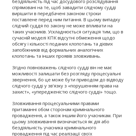
бездіяльність під час досудового розслідування
спрямовані на те, щоб завадити слідчому судді
вирішити в передбачені законом строки
поставлене перед ним питання. В цьому випадку
слідчий суддя по закону не може впливати на
таких учасників. Ускладнюється ситуація тим, що в
сучасній моделі КПК відсутні обмеження щодо
обсягу і кількості поданих клопотань та дієвих
запобіжників від формальних аналогічних
клопотань та інших проявів зловживань.
Згідно повноважень слідчого судді він не має
можливості залишати без розгляду процесуальні
звернення, бо це може бути приводом до відводу
слідчого судді у зв’язку з «порушенням права на
захист», «упередженістю слідчого судді» тощо.
Зловживання процесуальними правами
притаманні обом сторонам кримінального
провадження, а також іншим його учасникам. При
цьому зловживання визначається як дія або
бездіяльність учасника кримінального
провадження під час реалізації своїх