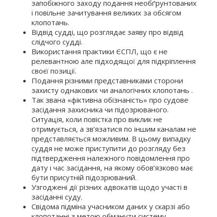
запобіжного заходу подання необґрунтованих
і повільне зачитування великих за обсягом
клопотань.
Відвід судді, що розглядає заяву про відвід
слідчого судді.
Використання практики ЄСПЛ, що є не
релевантною але підходящої для підкріплення
своєї позиції.
Подання різними представниками сторони
захисту однакових чи аналогічних клопотань .
Так звана «фіктивна обізнаність» про судове
засідання захисника чи підозрюваного.
Ситуація, коли повістка про виклик не
отримується, а зв’язатися по іншим каналам не
представляється можливим. В цьому випадку
суддя не може приступити до розгляду без
підтвердження належного повідомлення про
дату і час засідання, на якому обов’язково має
бути присутній підозрюваний.
Узгоджені дії різних адвокатів щодо участі в
засіданні суду.
Свідома підміна учасником даних у скарзі або
клопотанні з метою обманути систему