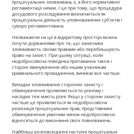
процесуальних зловживань є, а його нормативної
регламентації немає. І це при тому, що процедура
досудового розслідування визначається як
процесуальна діяльність уповноважених суб’єктів і
суворо регламентована.
Незважаючи на це в відкритому просторі можна
почути доріканнями про те, що захисники
зловживають своїми правами або перебільшують
право на захист. При цьому ситуації, коли
недобросовісна поведінка притаманна також і
стороні звинувачення або іншим учасникам
кримінального провадження, виникає все частіше.
Випадки зловживання стороною захисту і
обвинувачення проявляються по різному і
наслідки теж мають різні. Якщо у сторони захисту
частіше це проявляється як недобросовісна
реалізація процесуальних прав, представники
обвинувачення умисним чином недобросовісно
відносяться до виконання своїх повноважень.
Найбільш розповсюджені наступні процесуальні