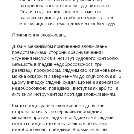
авторизованого розподілу судових справ.
Подача однакових звернень з метою
залишити єдине у потрібного судді т а інші
маніпуляції з системою документообігу суду.
Припинення зловживань
Дієвим механізмом припинення зловживань
представниками сторони обвинувачення і
усунення наслідків є інститут судового контролю.
Більшість випадків недобросовісності при
реалізації прокурором, слідчим своїх повноважень
можна оскаржити зверненням до слідчого судді. В
цьому випадку слідчий суддя, що не є адресатом
недобросовісної поведінки, виступає як арбітр і є
активним інструментом протидії зловживанням.
Якщо процесуальні зловживання допускає
сторона захисту і потерпілий, необхідний
механізм протидії відсутній. Адже саме слідчий
суддя і процес, що він здійснює, є об’єктами
недобросовісної поведінки. Зловмисні дії чи