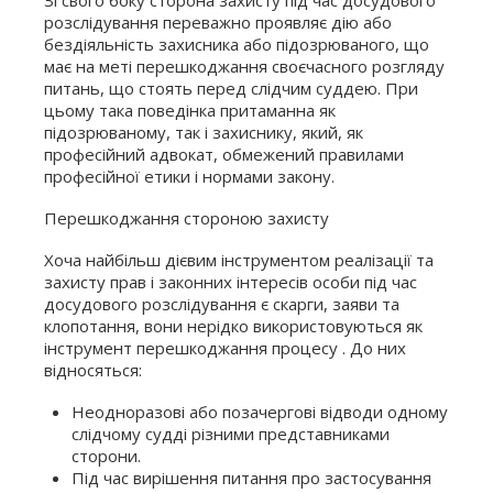
розслідування переважно проявляє дію або
бездіяльність захисника або підозрюваного, що
має на меті перешкоджання своєчасного розгляду
питань, що стоять перед слідчим суддею. При
цьому така поведінка притаманна як
підозрюваному, так і захиснику, який, як
професійний адвокат, обмежений правилами
професійної етики і нормами закону.
Перешкоджання стороною захисту
Хоча найбільш дієвим інструментом реалізації та
захисту прав і законних інтересів особи під час
досудового розслідування є скарги, заяви та
клопотання, вони нерідко використовуються як
інструмент перешкоджання процесу . До них
відносяться:
Неодноразові або позачергові відводи одному
слідчому судді різними представниками
сторони.
Під час вирішення питання про застосування