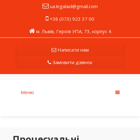
ua.legalaid@gmail.com
+38 (073) 923 37 00
м. Львів, Героїв УПА, 73, корпус 4
Написати нам
Замовити дзвінок
Меню
Процесуальні