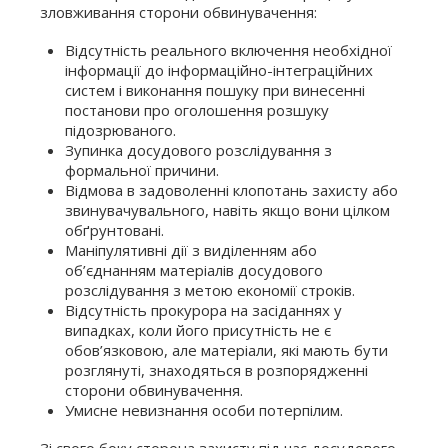
зловживання сторони обвинувачення:
Відсутність реального включення необхідної
інформації до інформаційно-інтеграційних
систем і виконання пошуку при винесенні
постанови про оголошення розшуку
підозрюваного.
Зупинка досудового розслідування з
формальної причини.
Відмова в задоволенні клопотань захисту або
звинувачувального, навіть якщо вони цілком
обґрунтовані.
Маніпулятивні дії з виділенням або
об’єднанням матеріалів досудового
розслідування з метою економії строків.
Відсутність прокурора на засіданнях у
випадках, коли його присутність не є
обов’язковою, але матеріали, які мають бути
розглянуті, знаходяться в розпорядженні
сторони обвинувачення.
Умисне невизнання особи потерпілим.
Зі свого боку сторона захисту під час досудового