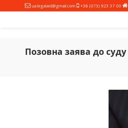
ua.legalaid@gmail.com
+38 (073) 923 37 00
Позовна заява до суду