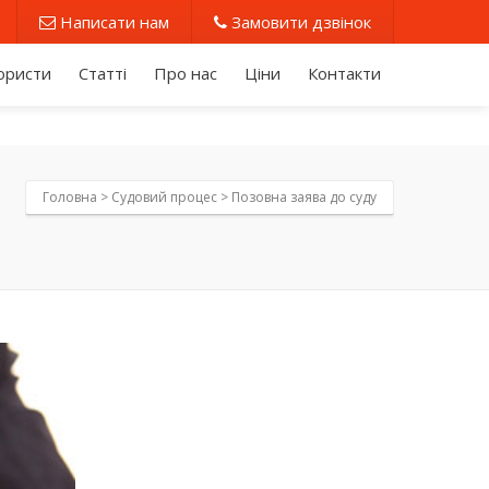
Написати нам
Замовити дзвінок
юристи
Статті
Про нас
Ціни
Контакти
Головна >
Судовий процес
>
Позовна заява до суду