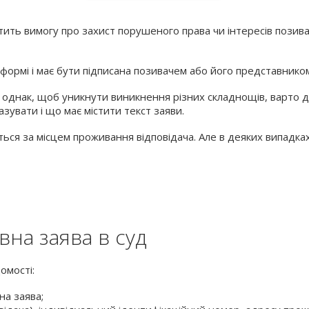
тить вимогу про захист порушеного права чи інтересів позив
 формі і має бути підписана позивачем або його представнико
 однак, щоб уникнути виникнення різних складнощів, варто ді
казувати і що має містити текст заяви.
ться за місцем проживання відповідача. Але в деяких випадка
овна заява в суд
омості:
на заява;