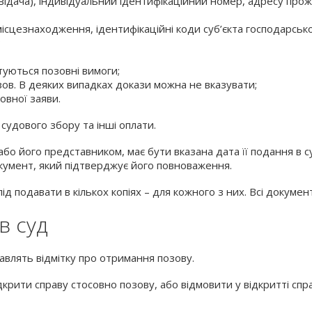
повідача), індивідуальний ідентифікаційний номер, адресу про
ісцезнаходження, ідентифікаційні коди суб’єкта господарської
;
туються позовні вимоги;
зов. В деяких випадках докази можна не вказувати;
овної заяви.
судового збору та інші оплати.
або його представником, має бути вказана дата її подання в 
окумент, який підтверджує його повноваження.
ід подавати в кількох копіях – для кожного з них. Всі документ
в суд
авлять відмітку про отримання позову.
крити справу стосовно позову, або відмовити у відкритті сп