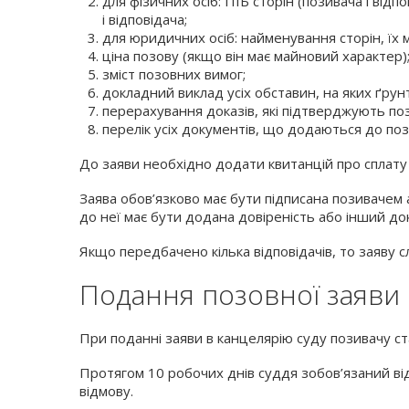
для фізичних осіб: ПІБ сторін (позивача і від
і відповідача;
для юридичних осіб: найменування сторін, їх м
ціна позову (якщо він має майновий характер)
зміст позовних вимог;
докладний виклад усіх обставин, на яких ґрун
перерахування доказів, які підтверджують по
перелік усіх документів, що додаються до поз
До заяви необхідно додати квитанцій про сплату 
Заява обов’язково має бути підписана позивачем 
до неї має бути додана довіреність або інший д
Якщо передбачено кілька відповідачів, то заяву сл
Подання позовної заяви 
При поданні заяви в канцелярію суду позивачу ст
Протягом 10 робочих днів суддя зобов’язаний від
відмову.