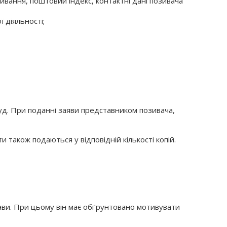
живання, поштовий індекс, контактні дані позивача
 діяльності;
суд. При поданні заяви представником позивача,
и також подаються у відповідній кількості копій.
рави. При цьому він має обґрунтовано мотивувати