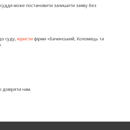
, суддя може постановити залишити заяву без
до суду,
юристи
фірми «Бачинський, Коломієць та
.
о довіряти нам.