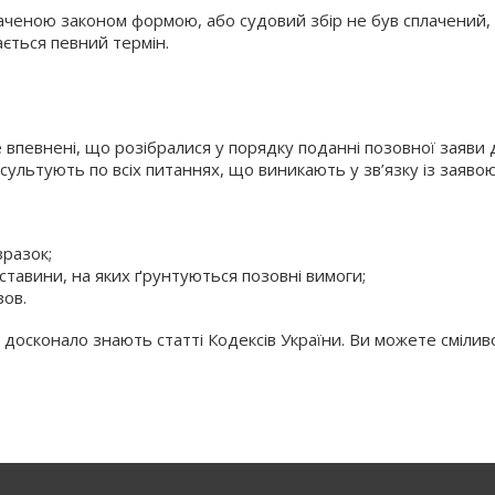
наченою законом формою, або судовий збір не був сплачений
ається певний термін.
 впевнені, що розібралися у порядку поданні позовної заяви 
сультують по всіх питаннях, що виникають у зв’язку із заявою
разок;
авини, на яких ґрунтуються позовні вимоги;
зов.
кі досконало знають статті Кодексів України. Ви можете смілив