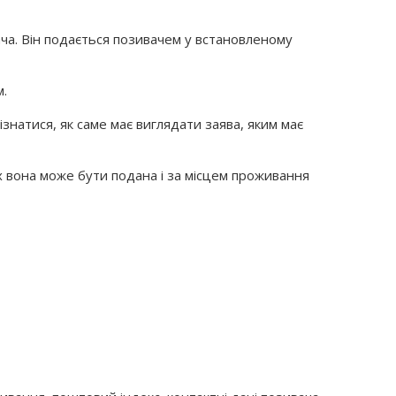
ача. Він подається позивачем у встановленому
м.
знатися, як саме має виглядати заява, яким має
х вона може бути подана і за місцем проживання