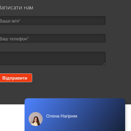
Написати нам
Олена Нагірняк