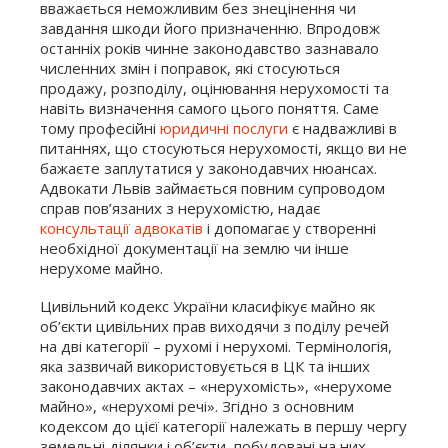
вважається неможливим без знецінення чи
завдання шкоди його призначенню. Впродовж
останніх років чинне законодавство зазнавало
численних змін і поправок, які стосуються
продажу, розподілу, оцінювання нерухомості та
навіть визначення самого цього поняття. Саме
тому професійні
юридичні послуги
є надважливі в
питаннях, що стосуються нерухомості, якщо ви не
бажаєте заплутатися у законодавчих нюансах.
Адвокати Львів займається повним супроводом
справ пов’язаних з нерухомістю, надає
консультації адвокатів
і допомагає у створенні
необхідної документації на землю чи інше
нерухоме майно.
Цивільний кодекс України класифікує майно як
об’єкти цивільних прав виходячи з поділу речей
на дві категорії – рухомі і нерухомі. Термінологія,
яка зазвичай використовується в ЦК та інших
законодавчих актах – «нерухомість», «нерухоме
майно», «нерухомі речі». Згідно з основним
кодексом до цієї категорії належать в першу чергу
земельні ділянки і об’єкти, побудовані на них.