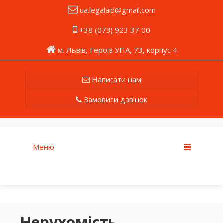
ua.legalaid@gmail.com
+38 (073) 923 37 00
м. Львів, Героїв УПА, 73, корпус 4
Написати нам
Замовити дзвінок
Меню
Нерухомість