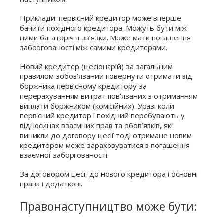
Приклади: первісний кредитор може вперше
бачити похідного кредитора. Можуть бути між
ними багаторічні зв’язки. Може мати погашення
заборгованості між самими кредиторами.
Новий кредитор (цесіонарій) за загальним
правилом зобов’язаний повернути отримати від
боржника первісному кредитору за
перерахуванням витрат пов’язаних з отриманням
виплати боржником (комісійних). Уразі коли
первісний кредитор і похідний перебувають у
відносинах взаємних прав та обов’язків, які
виникли до договору цесії тоді отримане новим
кредитором може зараховуватися в погашення
взаємної заборгованості.
За договором цесії до нового кредитора і основні
права і додаткові.
Правонаступництво може бути: