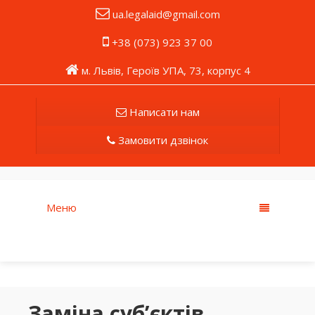
ua.legalaid@gmail.com
+38 (073) 923 37 00
м. Львів, Героїв УПА, 73, корпус 4
Написати нам
Замовити дзвінок
Меню
Заміна суб’єктів