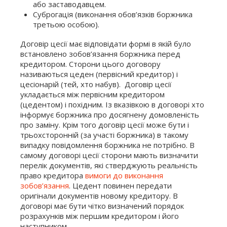
або заставодавцем.
Суброгація (виконання обов’язків боржника
третьою особою).
Договір цесії має відповідати формі в якій було
встановлено зобов’язання боржника перед
кредитором. Сторони цього договору
називаються цеден (первісний кредитор) і
цесіонарій (тей, хто набув). Договір цесії
укладається між первісним кредитором
(цедентом) і похідним. Із вказівкою в договорі хто
інформує боржника про досягнену домовленість
про заміну. Крім того договір цесії може бути і
трьохсторонній (за участі боржника) в такому
випадку повідомлення боржника не потрібно. В
самому договорі цесії сторони мають визначити
перелік документів, які стверджують реальність
право кредитора
вимоги до виконання
зобов’язання
. Цедент повинен передати
оригінали документів новому кредитору. В
договорі має бути чітко визначений порядок
розрахунків між першим кредитором і його
наступником.