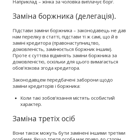
Наприклад – жінка за чоловіка виплачує борг.
Заміна боржника (делегація).
Підстави заміни боржника – законодавець не дав
нам переліку в статті, підстави ті ж самі, що й в
заміні кредитора (правонаступництво,
домовленість, замінюється боржник іншим).
Проте є суттєва відмінять заміни боржника за
домовленістю, оскільки для цього вимагається
обов’язкова згода кредитора.
Законодавцем передбачені заборони щодо
заміни кредиторів і боржника:
Коли такі зобов’язання містять особистий
характер.
Заміна третіх осіб
Вони також можуть бути замінені іншими третіми
особами. Якщо третя особа має право до сторін