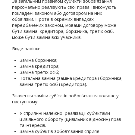
За загальним правилом суб’єкти зобов’язання
персонально реалізують свої права і виконують
покладені законом або договором на них
обов’язки. Проте в окремих випадках
передбачених законом, мовами договору може
бути заміна кредитора, боржника, третіх осіб,
може бути заміна всіх учасників.
Види заміни:
Заміна боржника;
Заміна кредитора;
Заміна третіх осіб;
Тотальна заміна (заміна кредитора і боржника,
заміна третіх осіб і кредитора).
Значення заміни суб’єктів зобов’язання полягає у
наступному:
У сприянні належної реалізації суб’єктами
цивільного обороту (цивільних відносин) прав
та інтересів.
Заміна суб’єктів зобов’язання сприяє