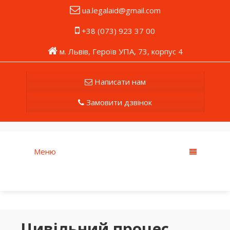
ua.legalaid@gmail.com
+38 (073) 923 37 00
м. Львів, Героїв УПА, 73, корпус 4
Написати нам
Замовити дзвінок
Меню
Цивільний процес