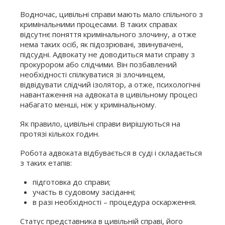
Водночас, цивільні справи мають мало спільного з
кримінальними процесами. В таких справах
відсутнє поняття кримінального злочину, а отже
нема таких осіб, як підозрювані, звинувачені,
підсудні. Адвокату не доводиться мати справу з
прокурором або слідчими. Він позбавлений
необхідності спілкуватися зі злочинцем,
відвідувати слідчий ізолятор, а отже, психологічні
навантаження на адвоката в цивільному процесі
набагато менші, ніж у кримінальному.
Як правило, цивільні справи вирішуються на
протязі кількох годин.
Робота адвоката відбувається в суді і складається
з таких етапів:
підготовка до справи;
участь в судовому засіданні;
в разі необхідності – процедура оскарження.
Статус представника в цивільній справі, його