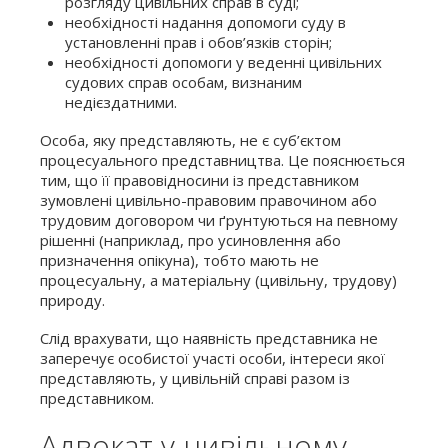
розгляду цивільних справ в суді;
необхідності надання допомоги суду в
установленні прав і обов’язків сторін;
необхідності допомоги у веденні цивільних
судових справ особам, визнаним
недієздатними.
Особа, яку представляють, не є суб’єктом
процесуального представництва. Це пояснюється
тим, що її правовідносини із представником
зумовлені цивільно-правовим правочином або
трудовим договором чи ґрунтуються на певному
рішенні (наприклад, про усиновлення або
призначення опікуна), тобто мають не
процесуальну, а матеріальну (цивільну, трудову)
природу.
Слід врахувати, що наявність представника не
заперечує особистої участі особи, інтереси якої
представляють, у цивільній справі разом із
представником.
Адвокат у цивільному