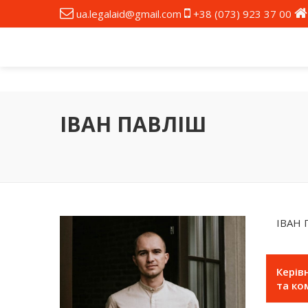
ua.legalaid@gmail.com
+38 (073) 923 37 00
ІВАН ПАВЛІШ
ІВАН
Керів
та ко