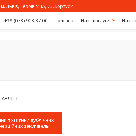
м. Львів, Героїв УПА, 73, корпус 4
+38 (073) 923 37 00
Головна
Наші послуги
Наші 
 ПАВЛІШ
ник практики публічних
мерційних закупівель