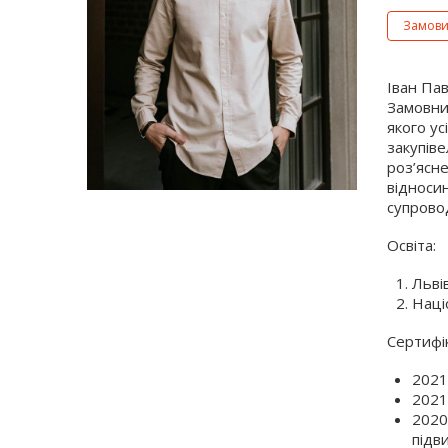
Замови
Іван Па
Замовни
якого ус
закупіве
роз’ясне
відноси
супрово
Освіта:
Льві
Наці
Сертифі
2021
2021
2020
підв