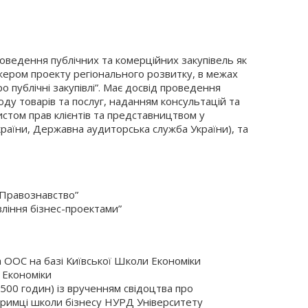
оведення публічних та комерційних закупівель як
жером проекту регіонального розвитку, в межах
ро публічні закупівлі”. Має досвід проведення
роду товарів та послуг, наданням консультацій та
истом прав клієнтів та представництвом у
раїни, Державна аудиторська служба України), та
 “Правознавство”
вління бізнес-проектами”
а ООС на базі Київської Школи Економіки
 Економіки
500 годин) із врученням свідоцтва про
ідтримці школи бізнесу НУРД Університету