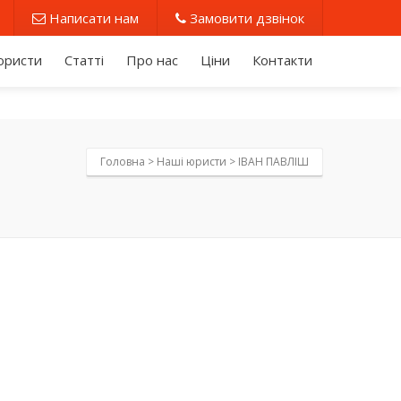
Написати нам
Замовити дзвінок
юристи
Статті
Про нас
Ціни
Контакти
Головна >
Наші юристи
>
ІВАН ПАВЛІШ