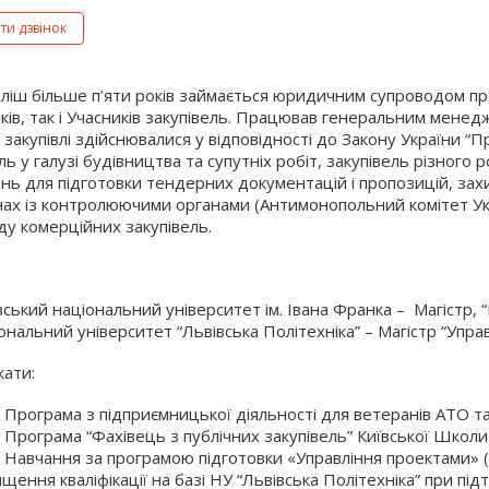
ти дзвінок
вліш більше п’яти років займається юридичним супроводом пр
ків, так і Учасників закупівель. Працював генеральним менед
і закупівлі здійснювалися у відповідності до Закону України “П
ль у галузі будівництва та супутніх робіт, закупівель різного 
нь для підготовки тендерних документацій і пропозицій, зах
нах із контролюючими органами (Антимонопольний комітет Ук
ду комерційних закупівель.
вський національний університет ім. Івана Франка – Магістр,
ональний університет “Львівська Політехніка” – Магістр “Упра
кати:
 Програма з підприємницької діяльності для ветеранів АТО т
 Програма “Фахівець з публічних закупівель” Київської Школи
 Навчання за програмою підготовки «Управління проектами» (
ищення кваліфікації на базі НУ “Львівська Політехніка” при п