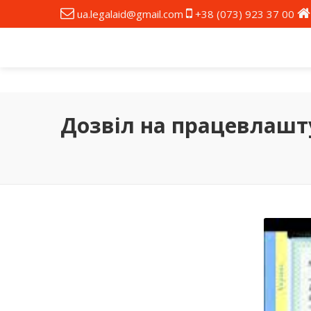
ua.legalaid@gmail.com
+38 (073) 923 37 00
Дозвіл на працевлашт