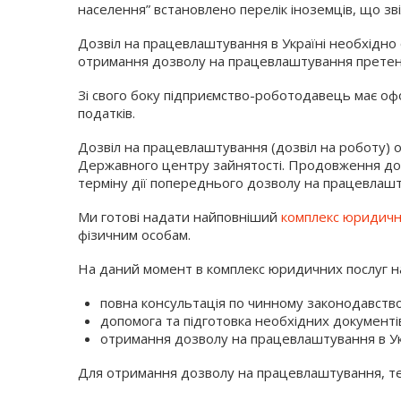
населення” встановлено перелік іноземців, що з
Дозвіл на працевлаштування в Україні необхідно 
отримання дозволу на працевлаштування претенде
Зі свого боку підприємство-роботодавець має оф
податків.
Дозвіл на працевлаштування (дозвіл на роботу) о
Державного центру зайнятості. Продовження дозво
терміну дії попереднього дозволу на працевлаш
Ми готові надати найповніший
комплекс юридичн
фізичним особам.
На даний момент в комплекс юридичних послуг наш
повна консультація по чинному законодавств
допомога та підготовка необхідних документів
отримання дозволу на працевлаштування в Укр
Для отримання дозволу на працевлаштування, т