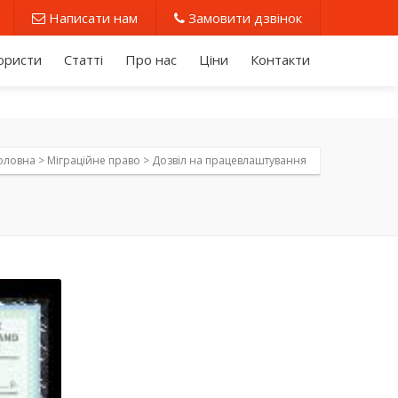
Написати нам
Замовити дзвінок
юристи
Статті
Про нас
Ціни
Контакти
оловна >
Міграційне право
>
Дозвіл на працевлаштування