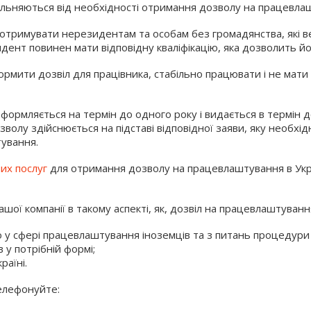
вільняються від необхідності отримання дозволу на працевла
отримувати нерезидентам та особам без громадянства, які вед
нт повинен мати відповідну кваліфікацію, яка дозволить йом
ормити дозвіл для працівника, стабільно працювати і не мати
формляється на термін до одного року і видається в термін 
лу здійснюється на підставі відповідної заяви, яку необхідно
тування.
их послуг
для отримання дозволу на працевлаштування в Украї
ої компанії в такому аспекті, як, дозвіл на працевлаштуванн
о у сфері працевлаштування іноземців та з питань процедури
 у потрібній формі;
аїні.
елефонуйте: