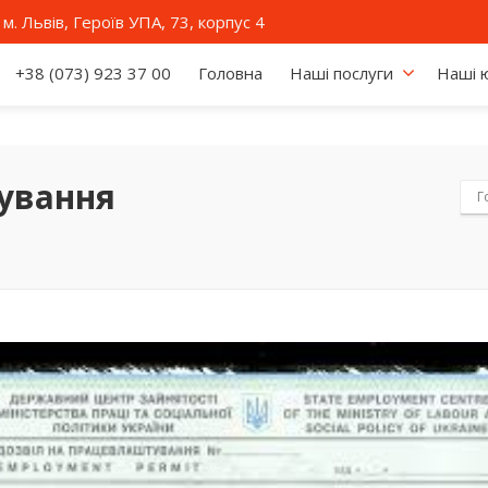
м. Львів, Героїв УПА, 73, корпус 4
+38 (073) 923 37 00
Головна
Наші послуги
Наші 
ування
Г