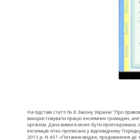
На підставі статті № 8 Закону України “Про правов
використовувати працю іноземних громадян, але 
органом. Дана вимога може бути проігнорована,
іноземців чітко прописана у відповідному Поряд
2013 р. N 437 «Питання видачі, продовження дії т