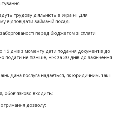
штування.
уть трудову діяльність в Україні. Для
у відповідати займаній посаді.
 заборгованості перед бюджетом зі сплати
до 15 днів з моменту дати подання документів до
 подати не пізніше, ніж за 30 днів до закінчення
ні. Дана послуга надається, як юридичним, так і
я, обов’язково входить:
 отримання дозволу;